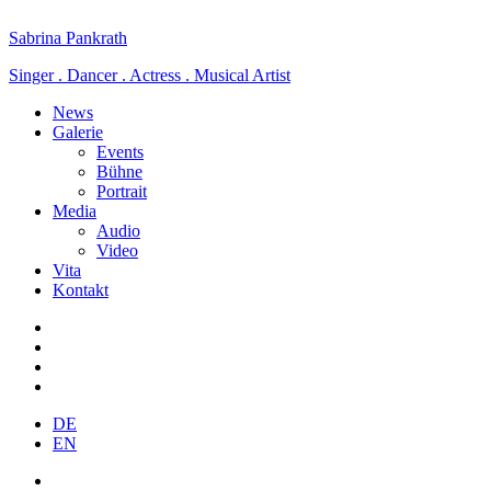
Sabrina Pankrath
Singer . Dancer . Actress . Musical Artist
News
Galerie
Events
Bühne
Portrait
Media
Audio
Video
Vita
Kontakt
DE
EN